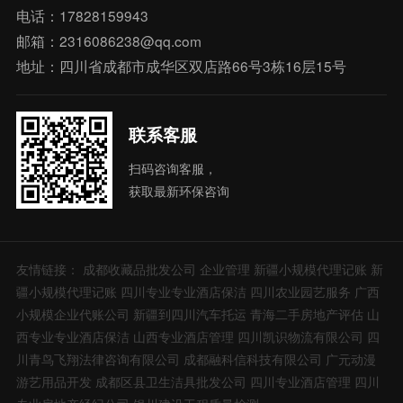
电话：17828159943
邮箱：2316086238@qq.com
地址：四川省成都市成华区双店路66号3栋16层15号
联系客服
扫码咨询客服，
获取最新环保咨询
友情链接：
成都收藏品批发公司
企业管理
新疆小规模代理记账
新
疆小规模代理记账
四川专业专业酒店保洁
四川农业园艺服务
广西
小规模企业代账公司
新疆到四川汽车托运
青海二手房地产评估
山
西专业专业酒店保洁
山西专业酒店管理
四川凯识物流有限公司
四
川青鸟飞翔法律咨询有限公司
成都融科信科技有限公司
广元动漫
游艺用品开发
成都区县卫生洁具批发公司
四川专业酒店管理
四川