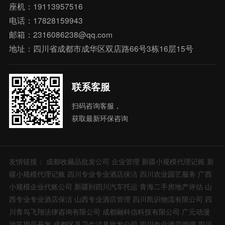
座机：19113957516
电话：17828159943
邮箱：2316086238@qq.com
地址：四川省成都市成华区双店路66号3栋16层15号
联系客服
扫码咨询客服，
获取最新环保咨询
友情链接：
成都收藏品批发公司
企业管理
新疆小规模代理记账
新
疆小规模代理记账
四川专业专业酒店保洁
四川农业园艺服务
广西
小规模企业代账公司
新疆到四川汽车托运
青海二手房地产评估
山
西专业专业酒店保洁
山西专业酒店管理
四川凯识物流有限公司
四
川青鸟飞翔法律咨询有限公司
成都融科信科技有限公司
广元动漫
游艺用品开发
成都区县卫生洁具批发公司
四川专业酒店管理
四川