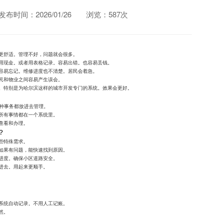
发布时间：2026/01/26
浏览：587次
更舒适。管理不好，问题就会很多。
用现金。或者用表格记录。容易出错。也容易丢钱。
容易忘记。维修进度也不清楚。居民会着急。
民和物业之间容易产生误会。
。特别是为哈尔滨这样的城市开发专门的系统。效果会更好。
各种事务都放进去管理。
所有事情都在一个系统里。
查看和办理。
？
些特殊需求。
如果有问题，能快速找到原因。
进度。确保小区道路安全。
进去。用起来更顺手。
系统自动记录。不用人工记账。
然。