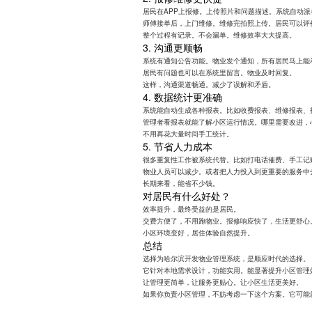
居民在APP上报修。上传照片和问题描述。系统自动
师傅接单后，上门维修。维修完拍照上传。居民可以评
整个过程有记录。不会漏单。维修效率大大提高。
3. 沟通更顺畅
系统有通知公告功能。物业发个通知，所有居民马上能
居民有问题也可以在系统里留言。物业及时回复。
这样，沟通渠道畅通。减少了误解和矛盾。
4. 数据统计更准确
系统能自动生成各种报表。比如收费报表、维修报表、
管理者看报表就能了解小区运行情况。哪里需要改进，
不用再花大量时间手工统计。
5. 节省人力成本
很多重复性工作被系统代替。比如打电话催费、手工记
物业人员可以减少。或者把人力投入到更重要的服务中
长期来看，能省不少钱。
对居民有什么好处？
效率提升，最终受益的是居民。
交费方便了，不用跑物业。报修响应快了，生活更舒心
小区环境变好，居住体验自然提升。
总结
选择为哈尔滨开发物业管理系统，是顺应时代的选择。
它针对本地需求设计，功能实用。能显著提升小区管理
让管理更简单，让服务更贴心。让小区生活更美好。
如果你负责小区管理，不妨考虑一下这个方案。它可能