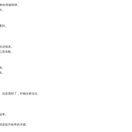
派单给维修师傅。
价。
看到。
投诉报表。
心里有数。
账。
去。
。信息透明了，对物业更信任。
效率。
就是提升效率的关键。