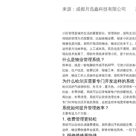
来源：成都月迅鑫科技有限公司
小区管理是城市生活的重要部分。管理得好，居民生活
传统的管理方式很繁琐。比如收物业费。很多小区还在
报修也是问题。居民打电话给物业。物业记在本子上。
这些老方法效率低。人工成本高。而且信息不透明。居
现在技术发展了。用软件系统来管理小区。是个好办法
什么是物业管理系统？
简单说，就是一套电脑软件或手机APP。它把小区的
比如，住户信息、收费记录、报修工单、投诉建议等。
这样，物业工作人员操作起来很方便。居民用手机也能
为什么哈尔滨需要专门开发这样的系统
哈尔滨的气候很特别。冬天冷，夏天热。小区管理有一
比如，冬季供暖。系统可以记录每家每户的供暖情况。
再比如，冬季清雪。系统可以安排清雪任务。记录清雪
专门针对哈尔滨开发的系统，会把这些本地需求都考虑
系统如何提升管理效率？
主要有这几个方面：
1. 收费管理更轻松
系统可以自动生成缴费通知。居民通过手机就能交费。
这样，物业费收缴率会提高。财务对账也简单。一目了
2. 报修维修更快捷