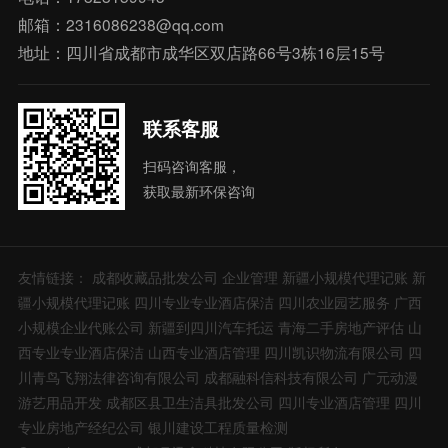
邮箱：2316086238@qq.com
地址：四川省成都市成华区双店路66号3栋16层15号
联系客服
扫码咨询客服，
获取最新环保咨询
友情链接：
成都收藏品批发公司
企业管理
新疆小规模代理记账
新
疆小规模代理记账
四川专业专业酒店保洁
四川农业园艺服务
广西
小规模企业代账公司
新疆到四川汽车托运
青海二手房地产评估
山
西专业专业酒店保洁
山西专业酒店管理
四川凯识物流有限公司
四
川青鸟飞翔法律咨询有限公司
成都融科信科技有限公司
广元动漫
游艺用品开发
成都区县卫生洁具批发公司
四川专业酒店管理
四川
专业房地产经纪公司
银川建设工程质量检测