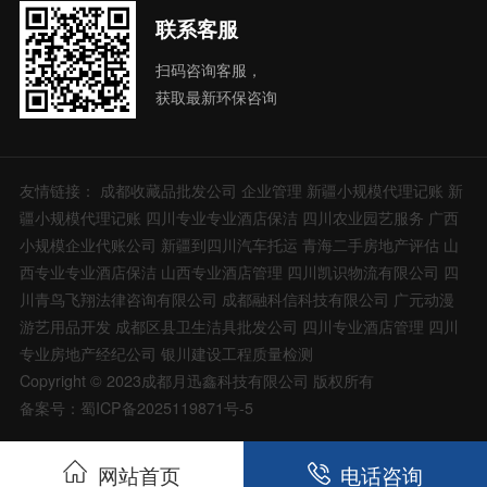
联系客服
扫码咨询客服，
获取最新环保咨询
友情链接：
成都收藏品批发公司
企业管理
新疆小规模代理记账
新
疆小规模代理记账
四川专业专业酒店保洁
四川农业园艺服务
广西
小规模企业代账公司
新疆到四川汽车托运
青海二手房地产评估
山
西专业专业酒店保洁
山西专业酒店管理
四川凯识物流有限公司
四
川青鸟飞翔法律咨询有限公司
成都融科信科技有限公司
广元动漫
游艺用品开发
成都区县卫生洁具批发公司
四川专业酒店管理
四川
专业房地产经纪公司
银川建设工程质量检测
Copyright © 2023成都月迅鑫科技有限公司 版权所有
备案号：蜀ICP备2025119871号-5
网站首页
电话咨询