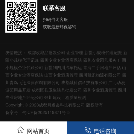
联系客服
扫码咨询客服，
获取最新环保咨询
友情链接：
成都收藏品批发公司
企业管理
新疆小规模代理记账
新
疆小规模代理记账
四川专业专业酒店保洁
四川农业园艺服务
广西
小规模企业代账公司
新疆到四川汽车托运
青海二手房地产评估
山
西专业专业酒店保洁
山西专业酒店管理
四川凯识物流有限公司
四
川青鸟飞翔法律咨询有限公司
成都融科信科技有限公司
广元动漫
游艺用品开发
成都区县卫生洁具批发公司
四川专业酒店管理
四川
专业房地产经纪公司
银川建设工程质量检测
Copyright © 2023成都月迅鑫科技有限公司 版权所有
备案号：蜀ICP备2025119871号-5
网站首页
电话咨询