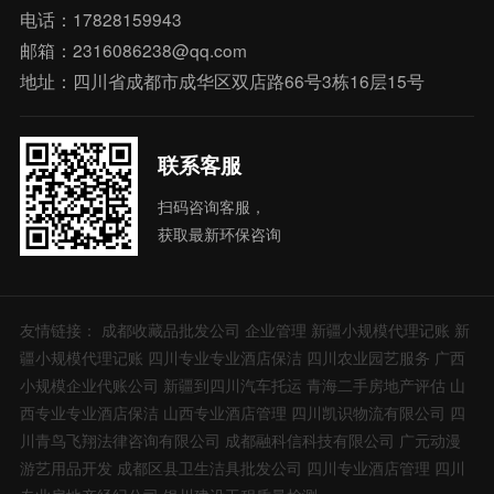
电话：17828159943
邮箱：2316086238@qq.com
地址：四川省成都市成华区双店路66号3栋16层15号
联系客服
扫码咨询客服，
获取最新环保咨询
友情链接：
成都收藏品批发公司
企业管理
新疆小规模代理记账
新
疆小规模代理记账
四川专业专业酒店保洁
四川农业园艺服务
广西
小规模企业代账公司
新疆到四川汽车托运
青海二手房地产评估
山
西专业专业酒店保洁
山西专业酒店管理
四川凯识物流有限公司
四
川青鸟飞翔法律咨询有限公司
成都融科信科技有限公司
广元动漫
游艺用品开发
成都区县卫生洁具批发公司
四川专业酒店管理
四川