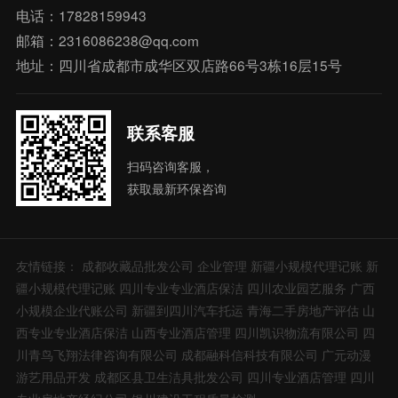
电话：17828159943
邮箱：2316086238@qq.com
地址：四川省成都市成华区双店路66号3栋16层15号
联系客服
扫码咨询客服，
获取最新环保咨询
友情链接：
成都收藏品批发公司
企业管理
新疆小规模代理记账
新
疆小规模代理记账
四川专业专业酒店保洁
四川农业园艺服务
广西
小规模企业代账公司
新疆到四川汽车托运
青海二手房地产评估
山
西专业专业酒店保洁
山西专业酒店管理
四川凯识物流有限公司
四
川青鸟飞翔法律咨询有限公司
成都融科信科技有限公司
广元动漫
游艺用品开发
成都区县卫生洁具批发公司
四川专业酒店管理
四川