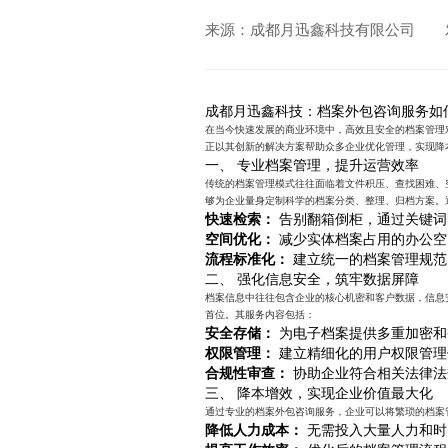
来源：成都月迅鑫科技有限公司
成都月迅鑫科技：档案外包咨询服务如
在当今快速发展的商业环境中，高效且安全的档案管理
正以其创新的解决方案帮助众多企业优化管理，实现降
一、 专业档案管理，提升运营效率
传统的档案管理模式往往面临着文件积压、查找困难、
够为企业量身定制科学的档案分类、整理、归档方案。
快速检索：
告别翻箱倒柜，通过关键词
空间优化：
减少实体档案占用的办公空
流程标准化：
建立统一的档案管理规范
二、 强化信息安全，筑牢数据屏障
档案信息中往往包含企业的核心机密和客户数据，信息
首位。其服务内容包括：
安全存储：
为电子档案提供多重加密和
权限管理：
建立精细化的用户权限管理
合规性审查：
协助企业符合相关法律法
三、 降本增效，实现企业价值最大化
通过专业的档案外包咨询服务，企业可以将繁琐的档案
降低人力成本：
无需投入大量人力和时