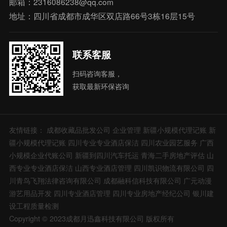
邮箱：2316086238@qq.com
地址：四川省成都市成华区双店路66号3栋16层15号
联系客服
扫码咨询客服，
获取最新环保咨询
友情链接：
成都收藏品批发公司
企业管理
新疆小规模代理记账
新
疆小规模代理记账
四川专业专业酒店保洁
四川农业园艺服务
广西
小规模企业代账公司
新疆到四川汽车托运
青海二手房地产评估
山
西专业专业酒店保洁
山西专业酒店管理
四川凯识物流有限公司
四
川青鸟飞翔法律咨询有限公司
成都融科信科技有限公司
广元动漫
游艺用品开发
四川专业酒店管理
四川专业房地产经纪公司
银川建
设工程质量检测
Copyright © 2023成都月迅鑫科技有限公司 版权所有