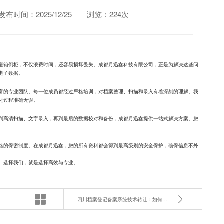
发布时间：2025/12/25
浏览：224次
翻箱倒柜，不仅浪费时间，还容易损坏丢失。成都月迅鑫科技有限公司，正是为解决这些问
电子数据。
富的专业团队。每一位成员都经过严格培训，对档案整理、扫描和录入有着深刻的理解。我
化过程准确无误。
到高清扫描、文字录入，再到最后的数据校对和备份，成都月迅鑫提供一站式解决方案。您
格的保密制度。在成都月迅鑫，您的所有资料都会得到最高级别的安全保护，确保信息不外
。选择我们，就是选择高效与专业。
四川档案登记备案系统技术转让：如何快速实现数字化转型