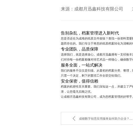
来源：成都月迅鑫科技有限公司
告别杂乱，档案管理进入新时代
您是否还在为成堆的纸质文件烦恼？查找一份资料需要
题而存在的。我们专注于将您的纸质档案转化为清晰的
专业团队，品质保障
选择我们，就是选择放心。成都月迅鑫拥有一支经验丰
们对待每一份档案都像对待艺术品一样细心，确保数字
服务全面，一站式解决
我们的服务不仅仅是扫描。从最初的档案分类、整理，
只需一个决定，剩下的繁琐工作全部交给我们。
安全保密，值得信赖
档案的机密性至关重要。我们深知这一点，并建立了严
泄，让您毫无后顾之忧。
让成都月迅鑫科技有限公司，成为您档案管理的好帮手
成都数字创意应用服务如何助力企业？探索数传产品展示的无限可能