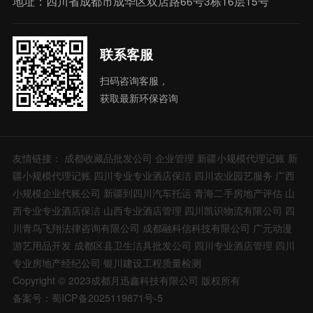
地址：四川省成都市成华区双店路66号3栋16层15号
联系客服
扫码咨询客服，
获取最新环保咨询
友情链接：
成都收藏品批发公司
企业管理
新疆小规模代理记账
新
疆小规模代理记账
四川专业专业酒店保洁
四川农业园艺服务
广西
小规模企业代账公司
新疆到四川汽车托运
青海二手房地产评估
山
西专业专业酒店保洁
山西专业酒店管理
四川凯识物流有限公司
四
川青鸟飞翔法律咨询有限公司
成都融科信科技有限公司
广元动漫
游艺用品开发
成都区县卫生洁具批发公司
四川专业酒店管理
四川
专业房地产经纪公司
银川建设工程质量检测
Copyright © 2023成都月迅鑫科技有限公司 版权所有
备案号：蜀ICP备2025119871号-5