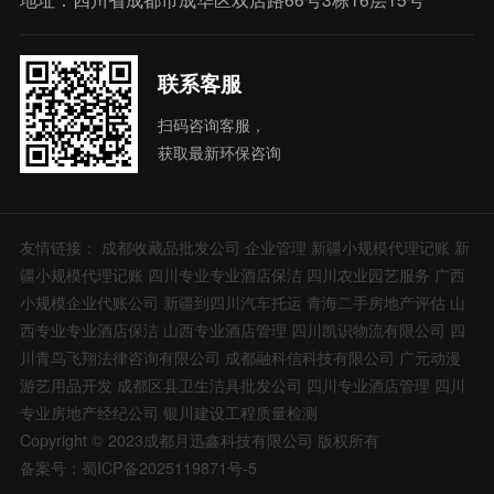
联系客服
扫码咨询客服，
获取最新环保咨询
友情链接：
成都收藏品批发公司
企业管理
新疆小规模代理记账
新
疆小规模代理记账
四川专业专业酒店保洁
四川农业园艺服务
广西
小规模企业代账公司
新疆到四川汽车托运
青海二手房地产评估
山
西专业专业酒店保洁
山西专业酒店管理
四川凯识物流有限公司
四
川青鸟飞翔法律咨询有限公司
成都融科信科技有限公司
广元动漫
游艺用品开发
成都区县卫生洁具批发公司
四川专业酒店管理
四川
专业房地产经纪公司
银川建设工程质量检测
Copyright © 2023成都月迅鑫科技有限公司 版权所有
备案号：蜀ICP备2025119871号-5