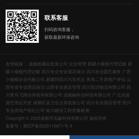
联系客服
扫码咨询客服，
获取最新环保咨询
友情链接：
成都收藏品批发公司
企业管理
新疆小规模代理记账
新
疆小规模代理记账
四川专业专业酒店保洁
四川农业园艺服务
广西
小规模企业代账公司
新疆到四川汽车托运
青海二手房地产评估
山
西专业专业酒店保洁
山西专业酒店管理
四川凯识物流有限公司
四
川青鸟飞翔法律咨询有限公司
成都融科信科技有限公司
广元动漫
游艺用品开发
成都区县卫生洁具批发公司
四川专业酒店管理
四川
专业房地产经纪公司
银川建设工程质量检测
Copyright © 2023成都月迅鑫科技有限公司 版权所有
备案号：蜀ICP备2025119871号-5